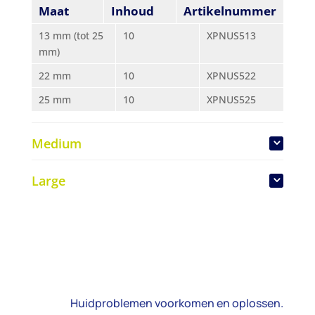
Maat
Inhoud
Artikelnummer
13 mm (tot 25
10
XPNUS513
mm)
22 mm
10
XPNUS522
25 mm
10
XPNUS525
Medium
Maat
Inhoud
Artikelnummer
Large
13 mm (tot 32
10
XPNUM513
Maat
Inhoud
Artikelnummer
mm)
13 mm (tot 48
10
XPNUL513
25 mm
10
XPNUM525
mm)
29 mm
10
XPNUM529
32 mm
10
XPNUL532
32 mm
10
XPNUM532
38 mm
10
XPNUL538
Huidproblemen voorkomen en oplossen.
35 mm
10
XPNUM535